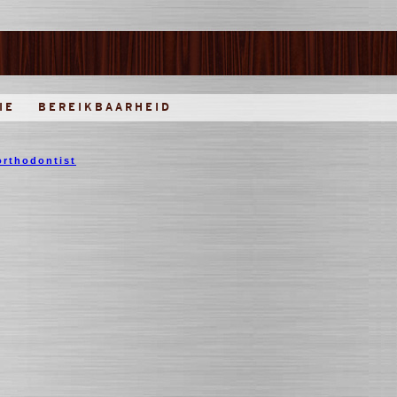
IE
BEREIKBAARHEID
orthodontist